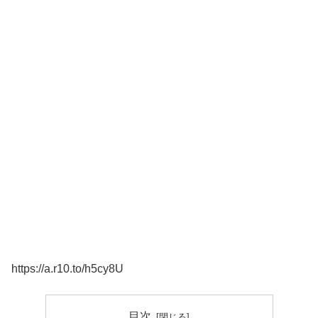
https://a.r10.to/h5cy8U
目次