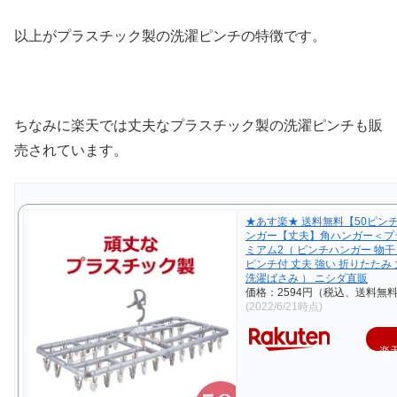
以上がプラスチック製の洗濯ピンチの特徴です。
ちなみに楽天では丈夫なプラスチック製の洗濯ピンチも販
売されています。
★あす楽★ 送料無料【50ピン
ンガー【丈夫】角ハンガー＜プ
ミアム2（ ピンチハンガー 物
ピンチ付 丈夫 強い 折りたたみ 
洗濯ばさみ ） ニシダ直販
価格：2594円（税込、送料無料
(2022/6/21時点)
楽