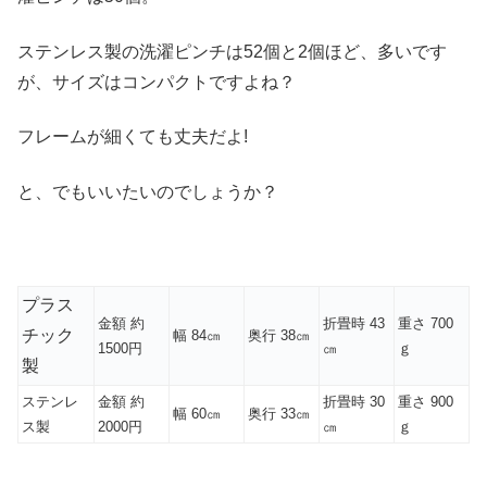
ステンレス製の洗濯ピンチは52個と2個ほど、多いです
が、サイズはコンパクトですよね？
フレームが細くても丈夫だよ!
と、でもいいたいのでしょうか？
プラス
金額 約
折畳時 43
重さ 700
チック
幅 84㎝
奥行 38㎝
1500円
㎝
ｇ
製
ステンレ
金額 約
折畳時 30
重さ 900
幅 60㎝
奥行 33㎝
ス製
2000円
㎝
ｇ