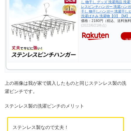
し 物干し グッズ 洗濯用品 洗濯
レスピンチハンガー 洗濯ハンガ
干し 物干しハンガー 洗濯干し
洗濯ばさみ 洗濯物【O】【M】
価格：2180円（税込、送料無料
(2022/6/21時点)
楽
上の画像は我が家で購入したものと同じステンレス製の洗
濯ピンチです。
ステンレス製の洗濯ピンチのメリット
ステンレス製なので丈夫！