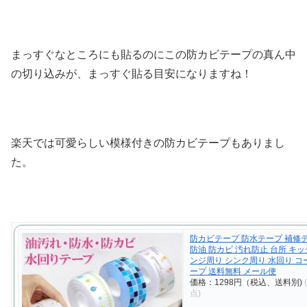
まっすぐなところにも貼るのにこの防カビテープの真ん中
の切り込みが、まっすぐ貼る目安になりますね！
楽天では可愛らしい模様付きの防カビテープもありまし
た。
防カビテープ 防水テープ 補修
防油 防カビ 汚れ防止 台所 キッ
ンジ周り シンク周り 水回り 
ープ 送料無料 メール便
価格：1298円（税込、送料別)
点)