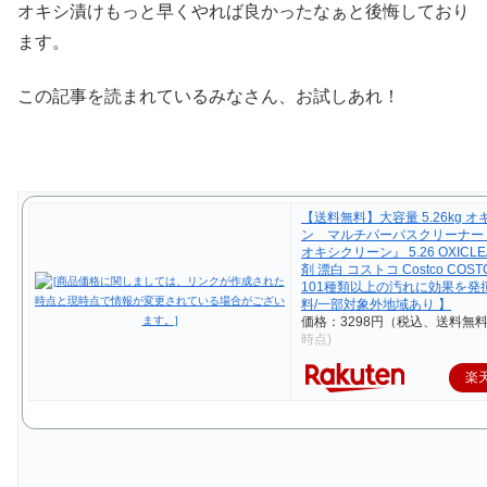
オキシ漬けもっと早くやれば良かったなぁと後悔しており
ます。
この記事を読まれているみなさん、お試しあれ！
【送料無料】大容量 5.26kg 
ン マルチパーパスクリーナー
オキシクリーン』 5.26 OXICL
剤 漂白 コストコ Costco COS
101種類以上の汚れに効果を発揮
料/一部対象外地域あり 】
価格：3298円（税込、送料無料
時点)
楽